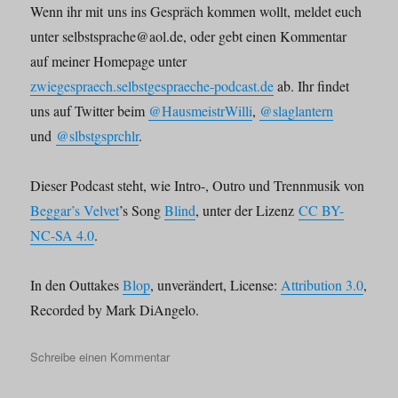
Wenn ihr mit uns ins Gespräch kommen wollt, meldet euch
unter selbstsprache@aol.de, oder gebt einen Kommentar
auf meiner Homepage unter
zwiegespraech.selbstgespraeche-podcast.de
ab. Ihr findet
uns auf Twitter beim
@HausmeistrWilli
,
@slaglantern
und
@slbstgsprchlr
.
Dieser Podcast steht, wie Intro-, Outro und Trennmusik von
Beggar’s Velvet
’s Song
Blind
, unter der Lizenz
CC BY-
NC-SA 4.0
.
In den Outtakes
Blop
, unverändert, License:
Attribution 3.0
,
Recorded by Mark DiAngelo.
zu
Schreibe einen Kommentar
Selbstgespräche
im