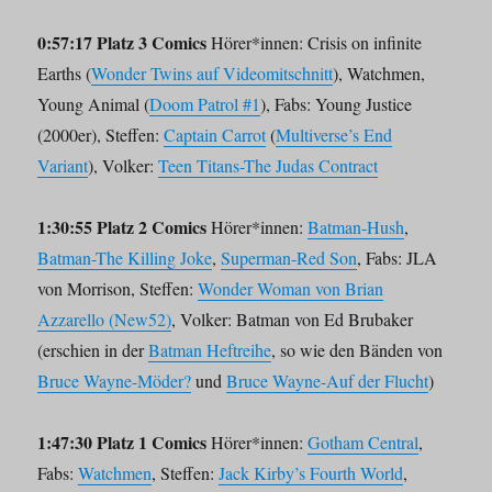
0:57:17 Platz 3 Comics
Hörer*innen: Crisis on infinite
Earths (
Wonder Twins auf Videomitschnitt
), Watchmen,
Young Animal (
Doom Patrol #1
), Fabs: Young Justice
(2000er), Steffen:
Captain Carrot
(
Multiverse’s End
Variant
), Volker:
Teen Titans-The Judas Contract
1:30:55 Platz 2 Comics
Hörer*innen:
Batman-Hush
,
Batman-The Killing Joke
,
Superman-Red Son
, Fabs: JLA
von Morrison, Steffen:
Wonder Woman von Brian
Azzarello (New52)
, Volker: Batman von Ed Brubaker
(erschien in der
Batman Heftreihe
, so wie den Bänden von
Bruce Wayne-Möder?
und
Bruce Wayne-Auf der Flucht
)
1:47:30 Platz 1 Comics
Hörer*innen:
Gotham Central
,
Fabs:
Watchmen
, Steffen:
Jack Kirby’s Fourth World
,