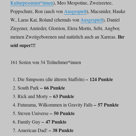
Kulturpessimist*innen
), Meo Mespotine, Zweizeetee,
Poppschutz, Ron (auch von
Ausgespielt
), Macsnider, Hauke
W., Laras Kai, Roland (ehemals von
Ausgespielt
), Daniel
Ziegener, Anrieder, Glorrion, Elera Mortis, Sebi, Angbor,
Ihr
meinen Zweitgeborenen und natürlich auch an Xarreas.
seid super!!!
161 Serien von 34 Teilnehmer*innen
– 124 Punkte
Die Simpsons (die älteren Staffeln)
– 66 Punkte
South Park
– 63 Punkte
Rick and Morty
– 57 Punkte
Futurama, Wilkommen in Gravity Falls
– 50 Punkte
Steven Universe
– 47 Punkte
Family Guy
– 38 Punkte
American Dad!