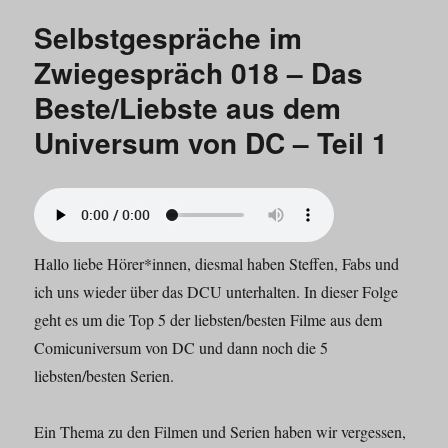
Zwiegespräch
Selbstgespräche im
018
–
Zwiegespräch 018 – Das
Das
Beste/Liebste aus dem
Beste/Liebste
aus
Universum von DC – Teil 1
dem
Universum
von
DC
–
Teil
Hallo liebe Hörer*innen, diesmal haben Steffen, Fabs und
2
ich uns wieder über das DCU unterhalten. In dieser Folge
geht es um die Top 5 der liebsten/besten Filme aus dem
Comicuniversum von DC und dann noch die 5
liebsten/besten Serien.
Ein Thema zu den Filmen und Serien haben wir vergessen,