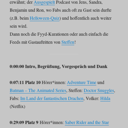
erwähnt; der
Ausgespielt
Podcast von Jens, Sandra,
Benjamin und Ron, wo Fabs auch oft zu Gast sein durfte
(z.B. beim
Helloween-Quiz
) und hoffentlich auch weiter
sein wird.
Dann noch die Fyyd-Kurationen oder auch einfach die
Feeds mit Gastauftritten von
Steffen
!
0:00:00 Intro, Begrüßung, Vorgespräch und Dank
0:07:11 Platz 10
Hörer*innen:
Adventure Time
und
Batman – The Animated Series
, Steffen:
Doctor Snuggles
,
Fabs:
Im Land der fantastischen Drachen
, Volker:
Hilda
(Netflix)
0:29:09 Platz 9
Hörer*innen:
Saber Rider and the Star