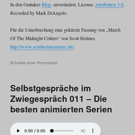
In den Outtakes
Blop
, unverändert, License:
Attribution 3.0
,
Recorded by Mark DiAngelo.
Für die Unterbrechung eine gekürzte Fassung von „March
Of The Midnight Critters“ von Scott Holmes
http://www.scottholmesmusic.uk/
.
zu
Schreibe einen Kommentar
Selbstgespräche
im
Zwiegespräch
Selbstgespräche im
018
–
Zwiegespräch 011 – Die
Das
besten animierten Serien
Beste/Liebste
aus
dem
Universum
von