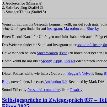
3.
Adolescence (Miniserie)
2.
Solo Leveling (Staffel 2)
1.
Stranger Things (Staffel 5)
Wenn ihr mit uns ins Gespräch kommen wollt, meldet euch unter v
seine Umfragen findet ihr auf
Instagram
,
Mastodon
und
Bluesky
.
Einen Dicord-Kanal für Umfragen und Infos haben wir auch. Folgt 
Des Weiteren findet ihr Sanni auf Instagram unter
sound.of.closing.do
Heiko ist noch bei den
Sprechwaisen
(
Feed
) zu hören oder bei den 
Hören könnt ihr uns über
Spotify
,
Apple
,
Deezer
oder einfach über d
Dieser Podcast steht, wie Intro-, Outro von
Beggar’s Velvet
’s Song
Bl
Blop
, unverändert, License:
Attribution 3.0
, Recorded by Mark DiAn
Sound Effect by
freesound_community
from
Pixabay
Selbstgespräche in Zwiegespräch 037 – Tei
Filme 2025