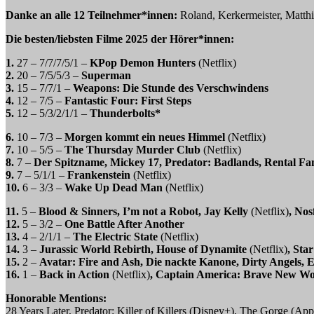
Danke an alle 12 Teilnehmer*innen:
Roland, Kerkermeister, Matthi
Die besten/liebsten Filme 2025 der Hörer*innen:
1.
27 – 7/7/7/5/1 –
KPop Demon Hunters
(Netflix)
2.
20 – 7/5/5/3 –
Superman
3.
15 – 7/7/1 –
Weapons: Die Stunde des Verschwindens
4.
12 – 7/5 –
Fantastic Four: First Steps
5.
12 – 5/3/2/1/1 –
Thunderbolts*
6.
10 – 7/3 –
Morgen kommt ein neues Himmel
(Netflix)
7.
10 – 5/5 –
The Thursday Murder Club
(Netflix)
8.
7 –
Der Spitzname, Mickey 17, Predator: Badlands, Rental Fa
9.
7 – 5/1/1 –
Frankenstein
(Netflix)
10.
6 – 3/3 –
Wake Up Dead Man
(Netflix)
11.
5 –
Blood & Sinners, I’m not a Robot, Jay Kelly
(Netflix)
, Nos
12.
5 – 3/2 –
One Battle After Another
13.
4 – 2/1/1 –
The Electric State
(Netflix)
14.
3 –
Jurassic World Rebirth, House of Dynamite
(Netflix)
, Sta
15.
2 –
Avatar: Fire and Ash, Die nackte Kanone, Dirty Angels, Ex
16.
1 –
Back in Action
(Netflix)
, Captain America: Brave New Wor
Honorable Mentions:
28 Years Later, Predator: Killer of Killers (Disney+), The Gorge (Ap