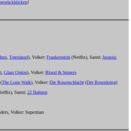
resrückblicken
!
chen
,
Toteninsel
), Volker:
Frankenstein
(Netflix), Sanni:
Jurassic
t
,
Glass Onion
), Volker:
Blood & Sinners
(
The Long Walk
), Volker:
Die Rosenschlacht
(
Der Rosenkrieg
)
tflix), Sanni:
22 Bahnen
nders, Volker: Superman