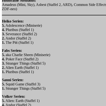
Honorable Mentions:
Amadeus (Mini, Sky), Asbest (Staffel 2, ARD), Common Side Effects (Sta
ZDF-neo)
Heiko Serien:
5.
Adolescence (Miniserie)
4.
Pluribus (Staffel 1)
3.
Severance (Staffel 2)
2.
Andor (Staffel 2)
1.
The Pitt (Staffel 1)
Fabs Serien:
5.
aka Charlie Sheen (Miniserie)
4.
Poker Face (Staffel 2)
3.
Stranger Things (Staffel 5)
2.
Alien Earth (Staffel 1)
1.
Pluribus (Staffel 1)
Sanni Serien:
5.
Squid Game (Staffel 3)
1.
Stranger Things (Staffel 5)
Volker Serien:
5.
Alien: Earth (Staffel 1)
4.
Andor (Staffel 2)