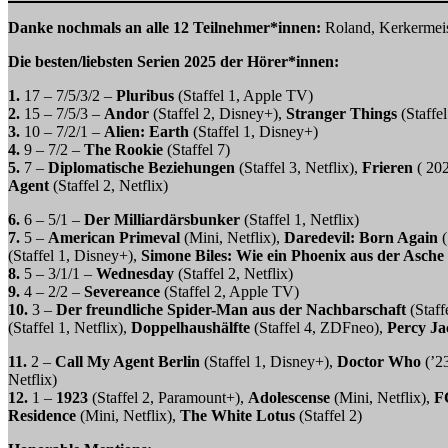
Danke nochmals an alle 12 Teilnehmer*innen:
Roland, Kerkermeist
Die besten/liebsten Serien 2025 der Hörer*innen:
1.
17 – 7/5/3/2 –
Pluribus
(Staffel 1, Apple TV)
2.
15 – 7/5/3 –
Andor
(Staffel 2, Disney+),
Stranger Things
(Staffel
3.
10 – 7/2/1 –
Alien: Earth
(Staffel 1, Disney+)
4.
9 – 7/2 –
The Rookie
(Staffel 7)
5.
7 –
Diplomatische Beziehungen
(Staffel 3, Netflix),
Frieren
( 202
Agent
(Staffel 2, Netflix)
6.
6 – 5/1 –
Der Milliardärsbunker
(Staffel 1, Netflix)
7.
5 –
American Primeval
(Mini, Netflix),
Daredevil: Born Again
(
(Staffel 1, Disney+),
Simone Biles: Wie ein Phoenix aus der Asche
8.
5 – 3/1/1 –
Wednesday
(Staffel 2, Netflix)
9.
4 – 2/2 –
Severeance
(Staffel 2, Apple TV)
10.
3 –
Der freundliche Spider-Man aus der Nachbarschaft
(Staff
(Staffel 1, Netflix),
Doppelhaushälfte
(Staffel 4, ZDFneo),
Percy Ja
11.
2 –
Call My Agent Berlin
(Staffel 1, Disney+),
Doctor Who
(’23
Netflix)
12.
1 –
1923
(Staffel 2, Paramount+),
Adolescense
(Mini, Netflix),
F
Residence
(Mini, Netflix),
The White Lotus
(Staffel 2)