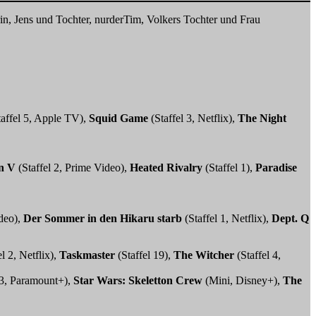
in, Jens und Tochter, nurderTim, Volkers Tochter und Frau
affel 5, Apple TV),
Squid Game
(Staffel 3, Netflix),
The Night
n V
(Staffel 2, Prime Video),
Heated Rivalry
(Staffel 1),
Paradise
ideo),
Der Sommer in den Hikaru starb
(Staffel 1, Netflix),
Dept. Q
l 2, Netflix),
Taskmaster
(Staffel 19),
The Witcher
(Staffel 4,
 3, Paramount+),
Star Wars: Skeletton Crew
(Mini, Disney+),
The