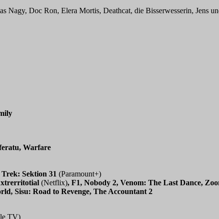
as Nagy, Doc Ron, Elera Mortis, Deathcat, die Bisserwesserin, Jens un
mily
feratu, Warfare
r Trek: Sektion 31
(Paramount+)
trerritotial
(Netflix)
, F1, Nobody 2, Venom: The Last Dance, Zo
ld, Sisu: Road to Revenge, The Accountant 2
ple TV)