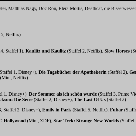
er, Matthias Nagy, Doc Ron, Elera Mortis, Deathcat, die Bisserwesser
 5, Netflix)
4, Staffel 1),
Kaulitz und Kaulitz
(Staffel 2, Netflix),
Slow Horses
(St
Staffel 1, Disney+),
Die Tagebücher der Apothekerin
(Staffel 2),
Ge
(Mini, Netflix)
el 1, Disney+),
Der Sommer als ich schön wurde
(Staffel 3, Prime V
ckson: Die Serie
(Staffel 2, Disney+),
The Last Of Us
(Staffel 2)
, Staffel 2, Disney+),
Emily in Paris
(Staffel 5, Netflix),
Fubar
(Staffe
C Hollywood
(Mini, ZDF),
Star Trek: Strange New Worlds
(Staffel