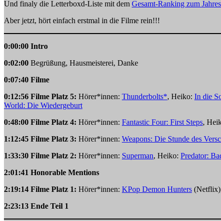
Und finaly die Letterboxd-Liste mit dem
Gesamt-Ranking zum Jahres
Aber jetzt, hört einfach erstmal in die Filme rein!!!
0:00:00 Intro
0:02:00
Begrüßung, Hausmeisterei, Danke
0:07:40 Filme
0:12:56 Filme Platz 5:
Hörer*innen:
Thunderbolts*
, Heiko:
In die S
World: Die Wiedergeburt
0:48:00 Filme Platz 4:
Hörer*innen:
Fantastic Four: First Steps
, Hei
1:12:45 Filme Platz 3:
Hörer*innen:
Weapons: Die Stunde des Vers
1:33:30 Filme Platz 2:
Hörer*innen:
Superman
, Heiko:
Predator: Ba
2:01:41 Honorable Mentions
2:19:14 Filme Platz 1:
Hörer*innen:
KPop Demon Hunters
(Netflix
2:23:13 Ende Teil 1