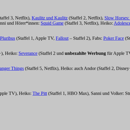
taffel 3, Netflix),
Kaulitz und Kaulitz
(Staffel 2, Netflix),
Slow Horses: 
Sanni und Hörer*innen:
Squid Game
(Staffel 3, Netflix), Heiko:
Adolesc
Pluribus
(Staffel 1, Apple TV,
Fallout
– Staffel 2), Fabs:
Poker Face
(St
+), Heiko:
Severance
(Staffel 2 und
unbezahlte Werbung
für Apple TV
ranger Things
(Staffel 5, Netflix), Heiko: auch Andor (Staffel 2, Disney
Apple TV), Heiko:
The Pitt
(Staffel 1, HBO Max), Sanni und Volker: Stra