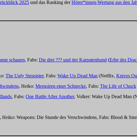
rückblick 2025
und das Ranking der
Hörer*innen-Wertung aus den Jah
onne schauen
, Fabs:
Die drei ??? und der Karpatenhund
(
Erbe des Dra
ko:
The Ugly Stepsister
, Fabs:
Wake Up Dead Man
(Netflix,
Knives Ou
chwindens
, Heiko:
Memoiren einer Schnecke
, Fabs:
The Life of Chuck
dlands
, Fabs:
One Battle After Another
, Volker: Wake Up Dead Man (Ne
), Heiko: Weapons: Die Stunde des Verschwindens, Fabs: Blood & Sin