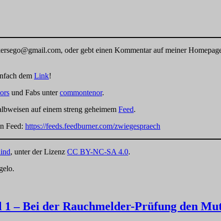
olkersego@gmail.com, oder gebt einen Kommentar auf meiner Homepag
einfach dem
Link
!
ors
und Fabs unter
commontenor
.
Halbweisen auf einem streng geheimem
Feed
.
en Feed:
https://feeds.feedburner.com/zwiegespraech
ind
, unter der Lizenz
CC BY-NC-SA 4.0
.
gelo.
l 1 – Bei der Rauchmelder-Prüfung den Mute