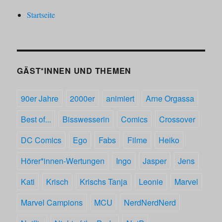
Serien
Startseite
des
MCU
im
Jahre
2021
GÄST*INNEN UND THEMEN
90er Jahre
2000er
animiert
Arne Orgassa
Best of...
Bisswesserin
Comics
Crossover
DC Comics
Ego
Fabs
Filme
Heiko
Hörer*innen-Wertungen
Ingo
Jasper
Jens
Kati
Krisch
Krischs Tanja
Leonie
Marvel
Marvel Campions
MCU
NerdNerdNerd