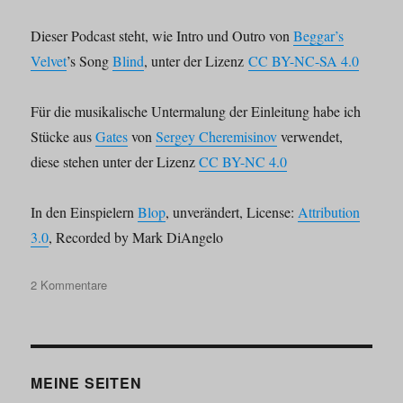
Dieser Podcast steht, wie Intro und Outro von
Beggar’s
Velvet
’s Song
Blind
, unter der Lizenz
CC BY-NC-SA 4.0
Für die musikalische Untermalung der Einleitung habe ich
Stücke aus
Gates
von
Sergey Cheremisinov
verwendet,
diese stehen unter der Lizenz
CC BY-NC 4.0
In den Einspielern
Blop
, unverändert, License:
Attribution
3.0
, Recorded by Mark DiAngelo
zu
2 Kommentare
Selbstgespräche
im
Zwiegespräch
023
–
MEINE SEITEN
Die