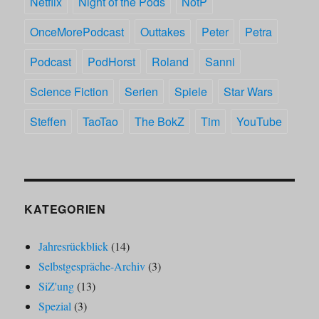
Netflix
Night of the Pods
NotP
OnceMorePodcast
Outtakes
Peter
Petra
Podcast
PodHorst
Roland
Sanni
Science Fiction
Serien
Spiele
Star Wars
Steffen
TaoTao
The BokZ
Tim
YouTube
KATEGORIEN
Jahresrückblick
(14)
Selbstgespräche-Archiv
(3)
SiZ'ung
(13)
Spezial
(3)