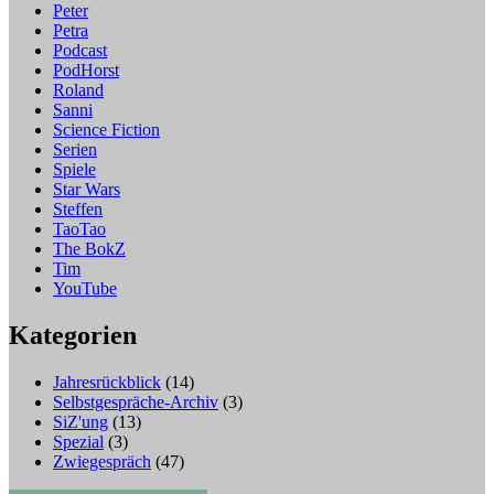
Peter
Petra
Podcast
PodHorst
Roland
Sanni
Science Fiction
Serien
Spiele
Star Wars
Steffen
TaoTao
The BokZ
Tim
YouTube
Kategorien
Jahresrückblick
(14)
Selbstgespräche-Archiv
(3)
SiZ'ung
(13)
Spezial
(3)
Zwiegespräch
(47)