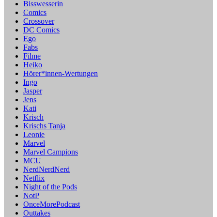
Bisswesserin
Comics
Crossover
DC Comics
Ego
Fabs
Filme
Heiko
Hörer*innen-Wertungen
Ingo
Jasper
Jens
Kati
Krisch
Krischs Tanja
Leonie
Marvel
Marvel Campions
MCU
NerdNerdNerd
Netflix
Night of the Pods
NotP
OnceMorePodcast
Outtakes