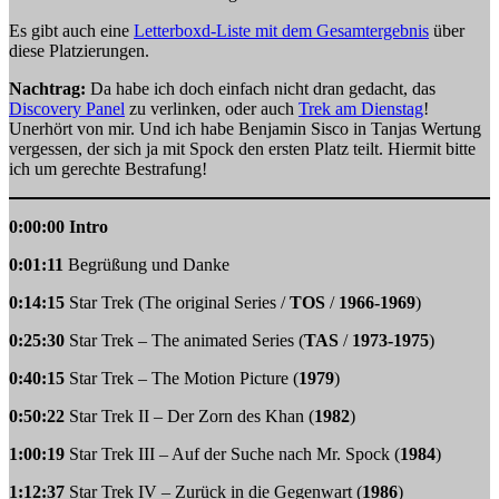
Es gibt auch eine
Letterboxd-Liste mit dem Gesamtergebnis
über
diese Platzierungen.
Nachtrag:
Da habe ich doch einfach nicht dran gedacht, das
Discovery Panel
zu verlinken, oder auch
Trek am Dienstag
!
Unerhört von mir. Und ich habe Benjamin Sisco in Tanjas Wertung
vergessen, der sich ja mit Spock den ersten Platz teilt. Hiermit bitte
ich um gerechte Bestrafung!
0:00:00 Intro
0:01:11
Begrüßung und Danke
0:14:15
Star Trek (The original Series /
TOS
/
1966-1969
)
0:25:30
Star Trek – The animated Series (
TAS
/
1973-1975
)
0:40:15
Star Trek – The Motion Picture (
1979
)
0:50:22
Star Trek II – Der Zorn des Khan (
1982
)
1:00:19
Star Trek III – Auf der Suche nach Mr. Spock (
1984
)
1:12:37
Star Trek IV – Zurück in die Gegenwart (
1986
)