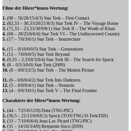
Filme der Hörer*innen-Wertung:
1.
(98 – 56/20/15/4/3) Star Trek – First Contact
2.
(82,33 – 30,33/20/21/8/3) Star Trek IV – The Voyage Home
3.
(71,33 – 23,33/30/9/8/1) Star Trek II – The Wrath of Khan
4.
(69 – 28/25/6/6/4) Star Trek VI – The Undiscovered Country
5.
(17 – 7/0/3/6/1) Star Trek – Insurrection
6.
(15 – 0/10/0/0/5) Star Trek – Generations
7.
(12 – 7/0/0/0/5) Star Trek Beyond
8.
(9,33 – 2,33/0/3/0/4) Star Trek III – The Search for Spock
9.
(8 – 0/5/3/0/0) Star Trek (2009)
10.
(8 – 0/0/3/2/3) Star Trek – The Motion Picture
11.
(6 – 0/0/0/4/2) Star Trek Into Darkness
12.
(5 – 0/0/0/4/1) Star Trek – Nemesis
13.
(4 – 0/0/3/0/1) Star Trek V – The Final Frontier
Charaktere der Hörer*innen-Wertung:
1.
(44 – 7/25/0/12/0) Data (TNG/PIC)
2.
(36,5 – 21/15/0/0/0,5) Spock (TOS/TNG/JJ-Trek/DIS)
3.
(33 – 7/10/6/6/4) Jean-Luc Picard (TNG/PIC)
4.
(31 – 14/10/3/4/0) Benjamin Sisco (DS9)