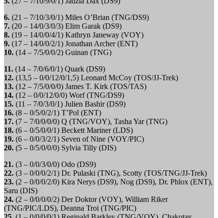
5.
(27 – 7/10/9/0/1) Jadzia Dax (DS9)
6.
(21 – 7/10/3/0/1) Miles O’Brian (TNG/DS9)
7.
(20 – 14/0/3/0/3) Elim Garak (DS9)
8.
(19 – 14/0/0/4/1) Kathryn Janeway (VOY)
9.
(17 – 14/0/0/2/1) Jonathan Archer (ENT)
10.
(14 – 7/5/0/0/2) Guinan (TNG)
11.
(14 – 7/0/6/0/1) Quark (DS9)
12.
(13,5 – 0/0/12/0/1,5) Leonard McCoy (TOS/JJ-Trek)
13.
(12 – 7/5/0/0/0) James T. Kirk (TOS/TAS)
14.
(12 – 0/0/12/0/0) Worf (TNG/DS9)
15.
(11 – 7/0/3/0/1) Julien Bashir (DS9)
16.
(8 – 0/5/0/2/1) T’Pol (ENT)
17.
(7 – 7/0/0/0/0) Q (TNG/VOY), Tasha Yar (TNG)
18.
(6 – 0/5/0/0/1) Beckett Mariner (LDS)
19.
(6 – 0/0/3/2/1) Seven of Nine (VOY/PIC)
20.
(5 – 0/5/0/0/0) Sylvia Tilly (DIS)
21.
(3 – 0/0/3/0/0) Odo (DS9)
22.
(3 – 0/0/0/2/1) Dr. Pulaski (TNG), Scotty (TOS/TNG/JJ-Trek)
23.
(2 – 0/0/0/2/0) Kira Nerys (DS9), Nog (DS9), Dr. Phlox (ENT),
Saru (DIS)
24.
(2 – 0/0/0/0/2) Der Doktor (VOY), William Riker
(TNG/PIC/LDS), Deanna Troi (TNG/PIC)
25.
(1 – 0/0/0/0/1) Reginald Barkley (TNG/VOY), Chakotay