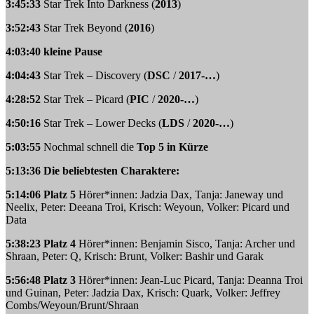
3:45:33
Star Trek Into Darkness (
2013
)
3:52:43
Star Trek Beyond (
2016
)
4:03:40 kleine Pause
4:04:43
Star Trek – Discovery (
DSC
/
2017-…
)
4:28:52
Star Trek – Picard (
PIC
/
2020-…
)
4:50:16
Star Trek – Lower Decks (
LDS
/
2020-…
)
5:03:55
Nochmal schnell die
Top 5 in Kürze
5:13:36 Die beliebtesten Charaktere:
5:14:06 Platz 5
Hörer*innen: Jadzia Dax, Tanja: Janeway und
Neelix, Peter: Deeana Troi, Krisch: Weyoun, Volker: Picard und
Data
5:38:23 Platz 4
Hörer*innen: Benjamin Sisco, Tanja: Archer und
Shraan, Peter: Q, Krisch: Brunt, Volker: Bashir und Garak
5:56:48 Platz 3
Hörer*innen: Jean-Luc Picard, Tanja: Deanna Troi
und Guinan, Peter: Jadzia Dax, Krisch: Quark, Volker: Jeffrey
Combs/Weyoun/Brunt/Shraan