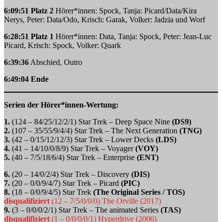
6:09:51 Platz 2
Hörer*innen: Spock, Tanja: Picard/Data/Kira
Nerys, Peter: Data/Odo, Krisch: Garak, Volker: Jadzia und Worf
6:28:51 Platz 1
Hörer*innen: Data, Tanja: Spock, Peter: Jean-Luc
Picard, Krisch: Spock, Volker: Quark
6:39:36
Abschied, Outro
6:49:04 Ende
Serien der Hörer*innen-Wertung:
1.
(124 – 84/25/12/2/1) Star Trek – Deep Space Nine
(DS9)
2.
(107 – 35/55/9/4/4) Star Trek – The Next Generation
(TNG)
3.
(42 – 0/15/12/12/3) Star Trek – Lower Decks
(LDS)
4.
(41 – 14/10/0/8/9) Star Trek – Voyager
(VOY)
5.
(40 – 7/5/18/6/4) Star Trek – Enterprise
(ENT)
6.
(20 – 14/0/2/4) Star Trek – Discovery
(DIS)
7.
(20 – 0/0/9/4/7) Star Trek – Picard
(PIC)
8.
(18 – 0/0/9/4/5) Star Trek
(The Original Series / TOS)
disqualifiziert
(12 – 7/5/0/0/0) The Orville (2017)
9.
(3 – 0/0/0/2/1) Star Trek – The animated Series
(TAS)
disqualifiziert
(1 – 0/0/0/0/1) Hyperdrive (2006)