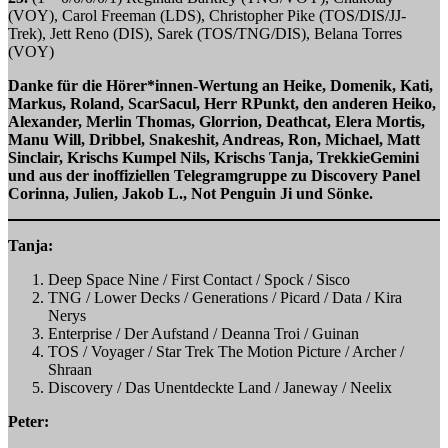
(VOY), Carol Freeman (LDS), Christopher Pike (TOS/DIS/JJ-
Trek), Jett Reno (DIS), Sarek (TOS/TNG/DIS), Belana Torres
(VOY)
Danke für die Hörer*innen-Wertung an Heike, Domenik, Kati,
Markus, Roland, ScarSacul, Herr RPunkt, den anderen Heiko,
Alexander, Merlin Thomas, Glorrion, Deathcat, Elera Mortis,
Manu Will, Dribbel, Snakeshit, Andreas, Ron, Michael, Matt
Sinclair, Krischs Kumpel Nils, Krischs Tanja, TrekkieGemini
und aus der inoffiziellen Telegramgruppe zu Discovery Panel
Corinna, Julien, Jakob L., Not Penguin Ji und Sönke.
Tanja:
Deep Space Nine / First Contact / Spock / Sisco
TNG / Lower Decks / Generations / Picard / Data / Kira
Nerys
Enterprise / Der Aufstand / Deanna Troi / Guinan
TOS / Voyager / Star Trek The Motion Picture / Archer /
Shraan
Discovery / Das Unentdeckte Land / Janeway / Neelix
Peter: