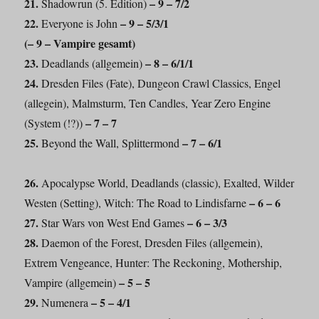
21.
– 9 – 7/2
Shadowrun (5. Edition)
22.
– 9 – 5/3/1
Everyone is John
(
–
9 – Vampire gesamt)
23.
– 8 – 6/1/1
Deadlands (allgemein)
24.
Dresden Files (Fate), Dungeon Crawl Classics, Engel
(allegein), Malmsturm, Ten Candles, Year Zero Engine
– 7 – 7
(System (!?))
25.
– 7 – 6/1
Beyond the Wall, Splittermond
26.
Apocalypse World, Deadlands (classic), Exalted, Wilder
– 6 – 6
Westen (Setting), Witch: The Road to Lindisfarne
27.
– 6 – 3/3
Star Wars von West End Games
28.
Daemon of the Forest, Dresden Files (allgemein),
Extrem Vengeance, Hunter: The Reckoning, Mothership,
– 5 – 5
Vampire (allgemein)
29.
– 5 – 4/1
Numenera