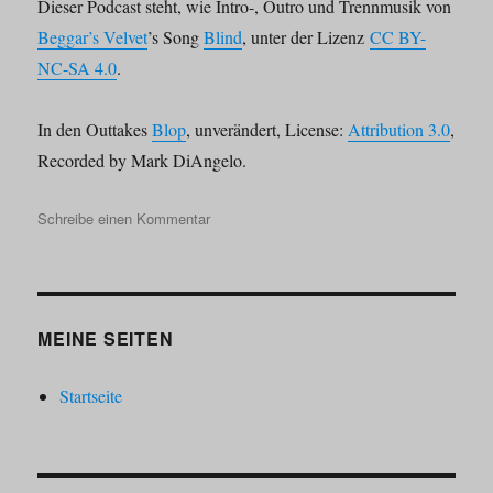
Dieser Podcast steht, wie Intro-, Outro und Trennmusik von
Beggar’s Velvet
’s Song
Blind
, unter der Lizenz
CC BY-
NC-SA 4.0
.
In den Outtakes
Blop
, unverändert, License:
Attribution 3.0
,
Recorded by Mark DiAngelo.
zu
Schreibe einen Kommentar
Selbstgespräche
im
Zwiegespräch
019
–
MEINE SEITEN
Top
5
Startseite
der
besten
Rollenspiele