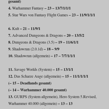
gesamt)
4.
– 23 – 13/7/1/1/1
Warhammer Fantasy
5.
– 23 – 11/9/1/1/1
Star Wars von Fantasy Flight Games
6.
– 21 – 11/9/1
Kult
7.
– 20 – 13/5/2
Advanced Dungeons & Dragons
8.
– 19 – 11/6/1/1
Dungeons & Dragons (3.5)
9.
– 18 – 9/9
Shadowrun (2.0.1d)
10.
– 17 – 7/7/1/1/1
Shadowrun (allgemein)
11.
– 15 – 13/1/1
Savage Worlds (System)
12.
– 15 – 11/1/1/1/1
Das Scharze Auge (allgemein)
(
–
15 – Deadlands gesamt)
(
–
14 – Warhammer 40.000 gesamt)
13.
GURPS (System allgemein), Hero System 5.Revised,
– 13 – 13
Warhammer 40.000 (allgemein)