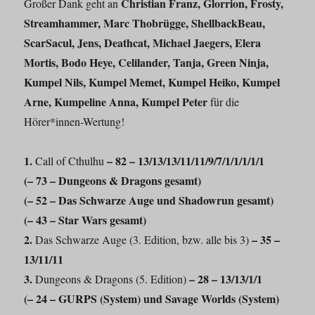
Christian Franz, Glorrion, Frosty,
Großer Dank geht an
Streamhammer, Marc Thobrügge, ShellbackBeau,
ScarSacul, Jens, Deathcat, Michael Jaegers, Elera
Mortis, Bodo Heye, Celilander, Tanja, Green Ninja,
Kumpel Nils, Kumpel Memet, Kumpel Heiko, Kumpel
Arne, Kumpeline Anna, Kumpel Peter
für die
Hörer*innen-Wertung!
1.
– 82 – 13/13/13/11/11/9/7/1/1/1/1/1
Call of Cthulhu
(
–
73 – Dungeons & Dragons gesamt)
(
–
52 – Das Schwarze Auge und Shadowrun gesamt)
(
–
43 – Star Wars gesamt)
2.
– 35 –
Das Schwarze Auge (3. Edition, bzw. alle bis 3)
13/11/11
3.
– 28 – 13/13/1/1
Dungeons & Dragons (5. Edition)
(
–
24 – GURPS (System) und Savage Worlds (System)