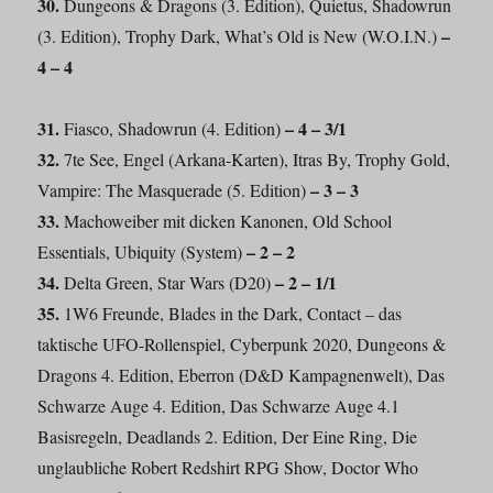
30.
Dungeons & Dragons (3. Edition), Quietus, Shadowrun
–
(3. Edition), Trophy Dark, What’s Old is New (W.O.I.N.)
4 – 4
31.
– 4 – 3/1
Fiasco, Shadowrun (4. Edition)
32.
7te See, Engel (Arkana-Karten), Itras By, Trophy Gold,
– 3 – 3
Vampire: The Masquerade (5. Edition)
33.
Machoweiber mit dicken Kanonen, Old School
– 2 – 2
Essentials, Ubiquity (System)
34.
– 2 – 1/1
Delta Green, Star Wars (D20)
35.
1W6 Freunde, Blades in the Dark, Contact – das
taktische UFO-Rollenspiel, Cyberpunk 2020, Dungeons &
Dragons 4. Edition, Eberron (D&D Kampagnenwelt), Das
Schwarze Auge 4. Edition, Das Schwarze Auge 4.1
Basisregeln, Deadlands 2. Edition, Der Eine Ring, Die
unglaubliche Robert Redshirt RPG Show, Doctor Who