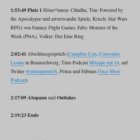
1:53:49 Platz 1
Hörer*innen: Cthulhu, Tim: Powered by
the Apocalypse und artverwandte Spiele, Krisch: Star Wars
RPGs von Fantasy Flight Games, Fabs: Monster of the
Week (PbtA), Volker: Der Eine Ring
2:02:41
Abschlussgespräch (
Campfire-Con
,
Conventus
Leonis
in Braunschweig, Tims Podcast
Mixtape mit 16
, auf
Twitter
@mixtapemit16
, Petras und Fabians
Once More
Podcast
)
2:17:09 Abspann
Outtakes
und
2:19:23 Ende