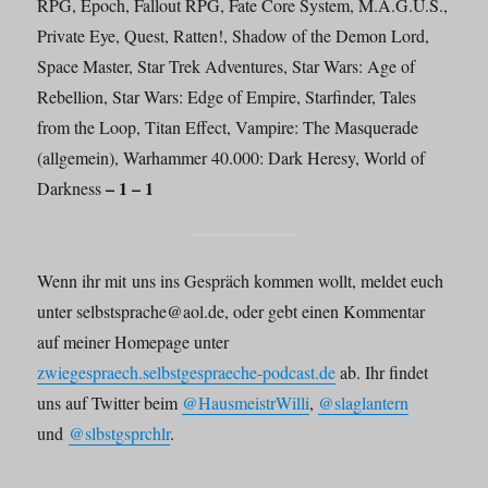
RPG, Epoch, Fallout RPG, Fate Core System, M.A.G.U.S.,
Private Eye, Quest, Ratten!, Shadow of the Demon Lord,
Space Master, Star Trek Adventures, Star Wars: Age of
Rebellion, Star Wars: Edge of Empire, Starfinder, Tales
from the Loop, Titan Effect, Vampire: The Masquerade
(allgemein), Warhammer 40.000: Dark Heresy, World of
– 1 – 1
Darkness
Wenn ihr mit uns ins Gespräch kommen wollt, meldet euch
unter selbstsprache@aol.de, oder gebt einen Kommentar
auf meiner Homepage unter
zwiegespraech.selbstgespraeche-podcast.de
ab. Ihr findet
uns auf Twitter beim
@HausmeistrWilli
,
@slaglantern
und
@slbstgsprchlr
.