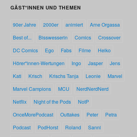
GÄST*INNEN UND THEMEN
90er Jahre
2000er
animiert
Arne Orgassa
Best of...
Bisswesserin
Comics
Crossover
DC Comics
Ego
Fabs
Filme
Heiko
Hörer*innen-Wertungen
Ingo
Jasper
Jens
Kati
Krisch
Krischs Tanja
Leonie
Marvel
Marvel Campions
MCU
NerdNerdNerd
Netflix
Night of the Pods
NotP
OnceMorePodcast
Outtakes
Peter
Petra
Podcast
PodHorst
Roland
Sanni