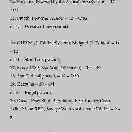
14.
– 12 –
Paranoia, Powered by the Apocalypse (System)
11/1
15.
– 12 – 6/4/2
Plüsch, Power & Plunder
(
–
12 – Dresden Files gesamt)
16.
– 11
GURPS (3. Edition/System), Midgard (3. Edition)
– 11
(
–
11 – Star Trek gesamt)
17.
– 10 – 9/1
Space 1889, Star Wars (allgemein)
18.
– 10 – 7/2/1
Star Trek (allgemein)
19.
– 10 – 6/4
Katzulhu
(
–
10 – Engel gesamt)
20.
Dread, Feng Shui (2. Edition), Five Torches Deep,
– 9 –
Sailor Moon RPG, Savage Worlds Adventure Edition
9