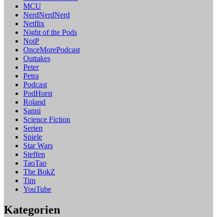
MCU
NerdNerdNerd
Netflix
Night of the Pods
NotP
OnceMorePodcast
Outtakes
Peter
Petra
Podcast
PodHorst
Roland
Sanni
Science Fiction
Serien
Spiele
Star Wars
Steffen
TaoTao
The BokZ
Tim
YouTube
Kategorien