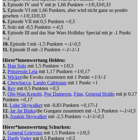
3.
Episode IV und V mit je 1,66 Punkten
=1/0,33/0,33
5.
Episode VI mit 1,66 Punkten, aber wird nicht ganz so positiv
gesehen
=1/0,33/0,33
6.
Episode VII mit 0,5 Punkten
=0,5
7.
Solo mit -0,5 Punkten
=-0,5
8.
Episode III und das Star Wars Holliday Special mit je -1 Punkt
=-1
10.
Episode I mit -1,5 Punkten
=-1/-0,5
11.
Episode II mit -3 Punkten
=-1/-1/-1
Hörer*innenwertung Helden:
1.
Han Solo
mit 1,5 Punkten
=1/0,5
2.
Prinzessin Leia
mit 1,17 Punkten
=1/0,17
3.
Wicket
/die Ewoks zusammen mit 1 Punkt
=1/1/-1
4.
Chewbacca
,
Lando Calrissian
mit 1 Punkt
=1
6.
Rey
mit 0,5 Punkten
=0,5
7.
Obi-Wan Kenobi
,
Poe Dameron
,
Finn
,
General Holdo
mit je 0,17
Punkten
=0,17
11.
Luke Skywalker
mit -0,83 Punkten
=0,17/-1
12.
Jar Jar Binks
/die Gungans zusammen mit -1,5 Punkten
=-1/-0,5
13.
Anakin Skywalker
mit -2,5 Punkten
=-1/-1/-0,5
Hörer*innenwertung Schurken:
1.
General Grievous
mit 1,5 Punkten
=1/0,5
2.
Darth Vader
mit 0,5 Punkten
=0,5