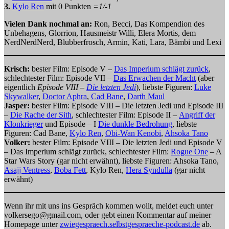
3.
Kylo Ren
mit 0 Punkten
=1/-1
Vielen Dank nochmal an:
Ron, Becci, Das Kompendion des
Unbehagens, Glorrion, Hausmeistr Willi, Elera Mortis, dem
NerdNerdNerd, Blubberfrosch, Armin, Kati, Lara, Bämbi und Lexi
Krisch:
bester Film: Episode V –
Das Imperium schlägt zurück
,
schlechtester Film: Episode VII –
Das Erwachen der Macht
(aber
eigentlich
Episode VIII –
Die letzten Jedi
), liebste Figuren:
Luke
Skywalker
,
Doctor Aphra
,
Cad Bane
,
Darth Maul
Jasper:
bester Film: Episode VIII – Die letzten Jedi und Episode III
–
Die Rache der Sith
, schlechtester Film: Episode II –
Angriff der
Klonkrieger
und Episode – I
Die dunkle Bedrohung
, liebste
Figuren: Cad Bane,
Kylo Ren
,
Obi-Wan Kenobi
,
Ahsoka Tano
Volker:
bester Film: Episode VIII – Die letzten Jedi und Episode V
– Das Imperium schlägt zurück, schlechtester Film:
Rogue One
– A
Star Wars Story (gar nicht erwähnt), liebste Figuren: Ahsoka Tano,
Asajj Ventress
,
Boba Fett
, Kylo Ren,
Hera Syndulla
(gar nicht
erwähnt)
Wenn ihr mit uns ins Gespräch kommen wollt, meldet euch unter
volkersego@gmail.com, oder gebt einen Kommentar auf meiner
Homepage unter
zwiegespraech.selbstgespraeche-podcast.de
ab.