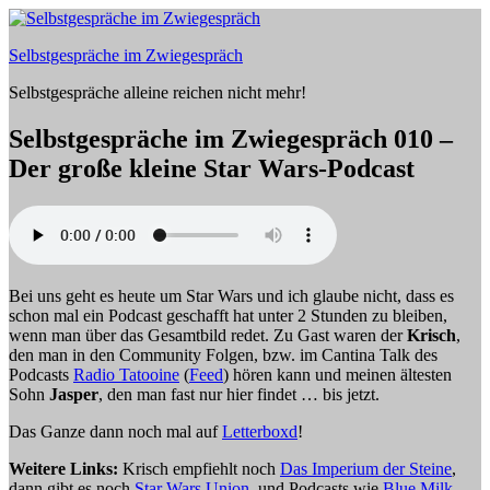
Zum
Inhalt
Selbstgespräche im Zwiegespräch
springen
Selbstgespräche alleine reichen nicht mehr!
Selbstgespräche im Zwiegespräch 010 –
Der große kleine Star Wars-Podcast
Bei uns geht es heute um Star Wars und ich glaube nicht, dass es
schon mal ein Podcast geschafft hat unter 2 Stunden zu bleiben,
wenn man über das Gesamtbild redet. Zu Gast waren der
Krisch
,
den man in den Community Folgen, bzw. im Cantina Talk des
Podcasts
Radio Tatooine
(
Feed
) hören kann und meinen ältesten
Sohn
Jasper
, den man fast nur hier findet … bis jetzt.
Das Ganze dann noch mal auf
Letterboxd
!
Weitere Links:
Krisch empfiehlt noch
Das Imperium der Steine
,
dann gibt es noch
Star Wars Union
, und Podcasts wie
Blue Milk