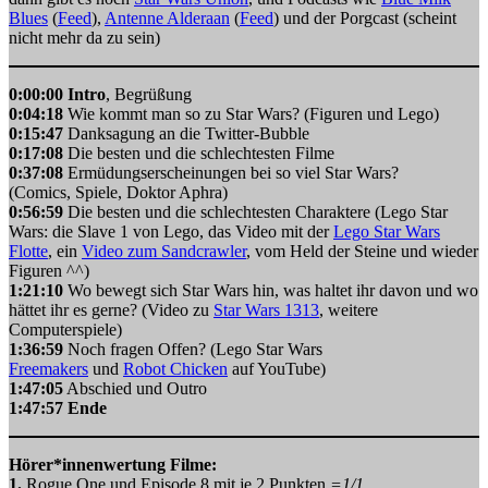
Blues
(
Feed
),
Antenne Alderaan
(
Feed
) und der Porgcast (scheint
nicht mehr da zu sein)
0:00:00 Intro
, Begrüßung
0:04:18
Wie kommt man so zu Star Wars? (Figuren und Lego)
0:15:47
Danksagung an die Twitter-Bubble
0:17:08
Die besten und die schlechtesten Filme
0:37:08
Ermüdungserscheinungen bei so viel Star Wars?
(Comics, Spiele, Doktor Aphra)
0:56:59
Die besten und die schlechtesten Charaktere (Lego Star
Wars: die Slave 1 von Lego, das Video mit der
Lego Star Wars
Flotte
, ein
Video zum Sandcrawler
, vom Held der Steine und wieder
Figuren ^^)
1:21:10
Wo bewegt sich Star Wars hin, was haltet ihr davon und wo
hättet ihr es gerne? (Video zu
Star Wars 1313
, weitere
Computerspiele)
1:36:59
Noch fragen Offen? (Lego Star Wars
Freemakers
und
Robot Chicken
auf YouTube)
1:47:05
Abschied und Outro
1:47:57 Ende
Hörer*innenwertung Filme:
1.
Rogue One und Episode 8 mit je 2 Punkten
=1/1